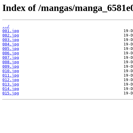
Index of /mangas/manga_6581e0
../
001.jpg
002.jpg
003.jpg
004.jpg
005.jpg
006.jpg
007.jpg
008.jpg
009.jpg
010.jpg
011.jpg
012.jpg
013.jpg
014.jpg
015.jpg